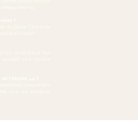
offrent une protection
vos déplacements.
elles ?
en en place. Cela évite
 vous avez besoin.
leur durabilité et leur
n ajoutant une touche
de l'Atelier 44 ?
ssentielles directement
aites pour les amateurs
ÈGLEMENTATION