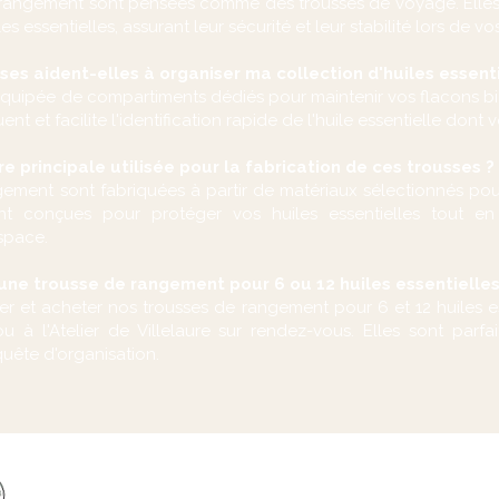
 rangement sont pensées comme des trousses de voyage. Elles 
es essentielles, assurant leur sécurité et leur stabilité lors de 
s aident-elles à organiser ma collection d'huiles essenti
quipée de compartiments dédiés pour maintenir vos flacons bi
ent et facilite l'identification rapide de l'huile essentielle dont
e principale utilisée pour la fabrication de ces trousses ?
ement sont fabriquées à partir de matériaux sélectionnés pour 
ont conçues pour protéger vos huiles essentielles tout e
space.
une trousse de rangement pour 6 ou 12 huiles essentielles 
r et acheter nos trousses de rangement pour 6 et 12 huiles e
u à l'Atelier de Villelaure sur rendez-vous. Elles sont parf
uête d'organisation.
R