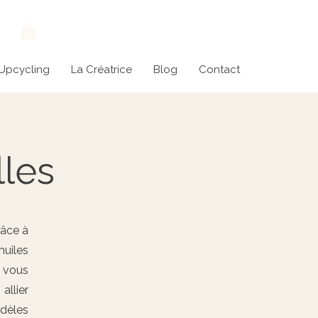
Connexion
 Upcycling
La Créatrice
Blog
Contact
lles
râce à
uiles
 vous
allier
odèles