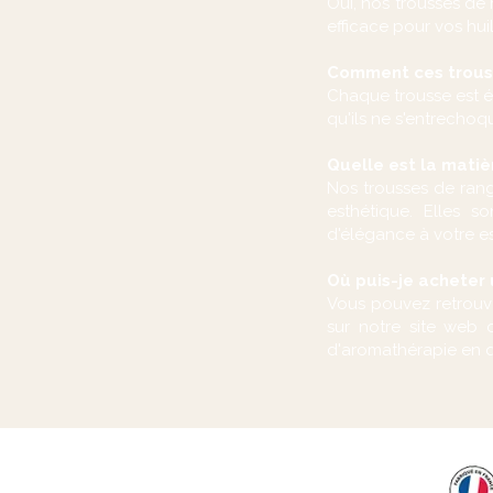
Oui, nos trousses de
efficace pour vos huil
Comment ces trousse
Chaque trousse est é
qu'ils ne s'entrechoqu
Quelle est la matièr
Nos trousses de rang
esthétique. Elles s
d'élégance à votre e
Où puis-je acheter 
Vous pouvez retrouve
sur notre site web o
d'aromathérapie en q
ATELIER