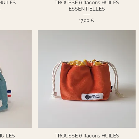
HUILES
TROUSSE 6 flacons HUILES
Aperçu rapide
S
ESSENTIELLES
Prix
17,00 €
HUILES
TROUSSE 6 flacons HUILES
Aperçu rapide