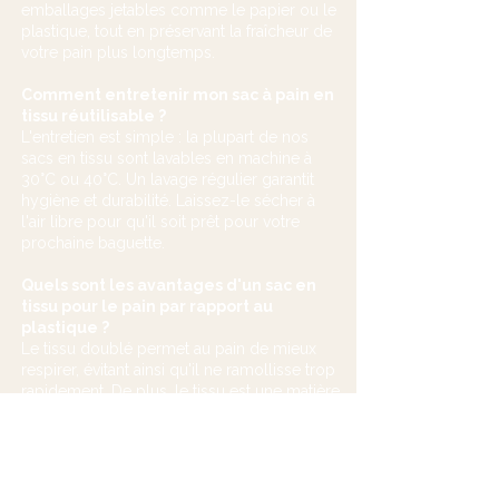
emballages jetables comme le papier ou le
Opter pour ce mode de transport organique, 
plastique, tout en préservant la fraîcheur de
c’est faire le choix d’une consommation sans 
votre pain plus longtemps.
déchet et sans compromis sur la qualité. Que 
ce soit pour une utilisation à la maison ou 
Comment entretenir mon sac à pain en
pour emporter votre lunch lors d'un pique-
tissu réutilisable ?
nique, ce sac en tissu se nettoie facilement et 
L'entretien est simple : la plupart de nos
sacs en tissu sont lavables en machine à
résiste au temps. En intégrant cet accessoire 
30°C ou 40°C. Un lavage régulier garantit
pratique à votre routine, vous soutenez une 
hygiène et durabilité. Laissez-le sécher à
démarche de fabrication locale tout en 
l'air libre pour qu'il soit prêt pour votre
garantissant la fraîcheur de vos aliments. C'est 
prochaine baguette.
la solution idéale pour tous ceux qui 
recherchent un produit sain, durable et 
Quels sont les avantages d'un sac en
élégant pour protéger les saveurs 
tissu pour le pain par rapport au
authentiques du terroir.
plastique ?
Le tissu doublé permet au pain de mieux
respirer, évitant ainsi qu'il ne ramollisse trop
rapidement. De plus, le tissu est une matière
naturelle et réutilisable, contrairement au
plastique qui est un pollutant majeur à
usage unique.
Où puis-je acheter votre sac à pain en